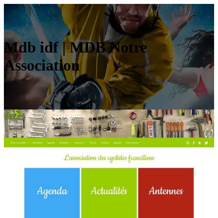
Mdb idf | MDB Notre
Association